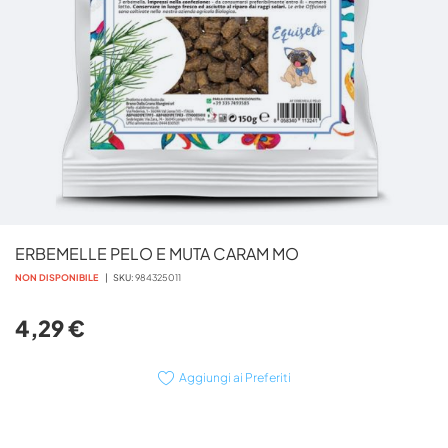
Vai
ERBEMELLE PELO E MUTA CARAM MO
all'inizio
della
NON DISPONIBILE
SKU
984325011
galleria
di
4,29 €
immagini
Aggiungi ai Preferiti