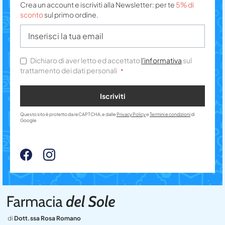
Crea un account e iscriviti alla Newsletter: per te
5% di
sconto
sul primo ordine.
Dichiaro di aver letto ed accettato
l'informativa
sul
trattamento dei dati personali
Iscriviti
Questo sito è protetto da reCAPTCHA, e dalle
Privacy Policy
e
Termini e condizioni
di
Google
di
Dott.ssa Rosa Romano