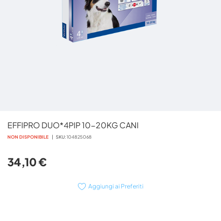
Vai
EFFIPRO DUO*4PIP 10-20KG CANI
all'inizio
della
NON DISPONIBILE
SKU
104825068
galleria
di
34,10 €
immagini
Aggiungi ai Preferiti