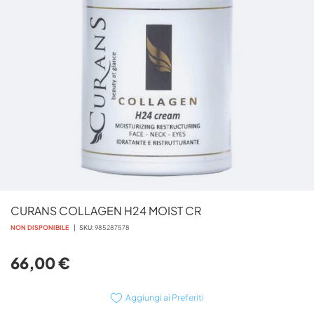
Vai
CURANS COLLAGEN H24 MOIST CR
all'inizio
della
NON DISPONIBILE
SKU
985287578
galleria
di
66,00 €
immagini
Aggiungi ai Preferiti