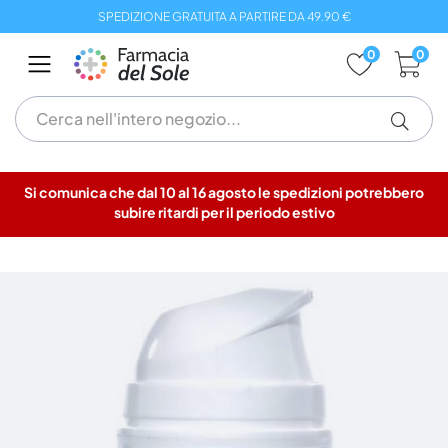
Salta
SPEDIZIONE GRATUITA A PARTIRE DA 49.90 €
al
contenuto
0
0
Si comunica che dal 10 al 16 agosto le spedizioni potrebbero
subire ritardi per il periodo estivo
Vai
alla
fine
della
galleria
di
immagini