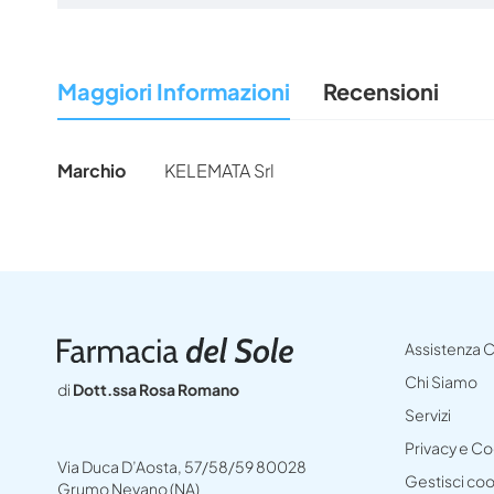
Vai
all'inizio
della
Maggiori Informazioni
Recensioni
galleria
di
immagini
Maggiori
Marchio
KELEMATA Srl
Informazioni
Assistenza C
Chi Siamo
di
Dott.ssa Rosa Romano
Servizi
Privacy e C
Via Duca D’Aosta, 57/58/59 80028
Gestisci co
Grumo Nevano (NA)