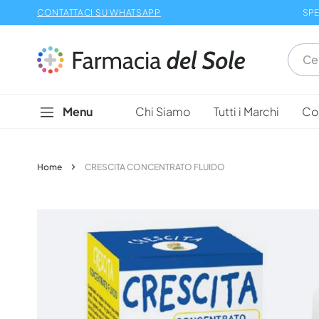
Salta
CONTATTACI SU WHATSAPP
SPE
al
contenuto
Menu
Chi Siamo
Tutti i Marchi
Con
Home
CRESCITA CONCENTRATO FLUIDO
Vai
alla
fine
della
galleria
di
immagini