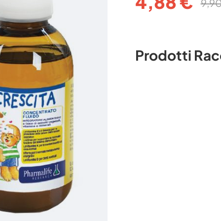
4,88 €
9,9
Prodotti Ra