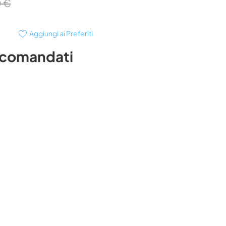
0 €
Aggiungi ai Preferiti
ccomandati