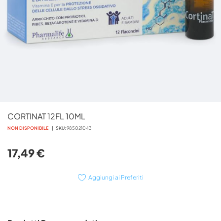
Vai
CORTINAT 12FL 10ML
all'inizio
della
NON DISPONIBILE
SKU
985021043
galleria
di
17,49 €
immagini
Aggiungi ai Preferiti