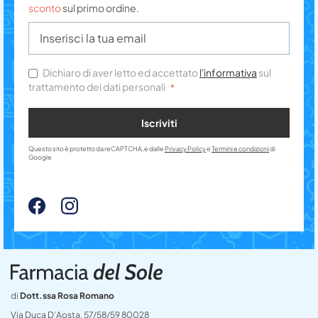
sconto
sul primo ordine.
Dichiaro di aver letto ed accettato
l'informativa
sul
trattamento dei dati personali
Iscriviti
Questo sito è protetto da reCAPTCHA, e dalle
Privacy Policy
e
Termini e condizioni
di
Google
di
Dott.ssa Rosa Romano
Via Duca D’Aosta, 57/58/59 80028