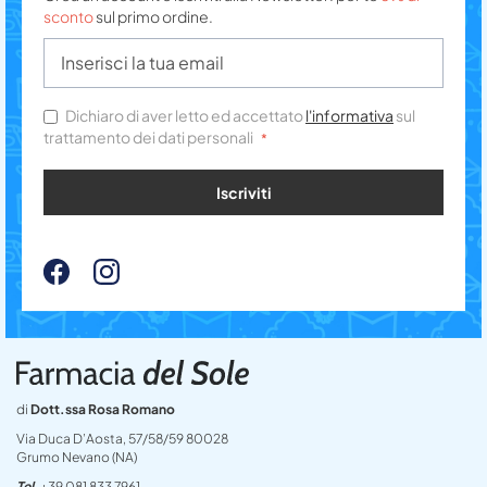
sconto
sul primo ordine.
Dichiaro di aver letto ed accettato
l'informativa
sul
trattamento dei dati personali
Iscriviti
di
Dott.ssa Rosa Romano
Via Duca D’Aosta, 57/58/59 80028
Grumo Nevano (NA)
Tel
+39 081 833 7961