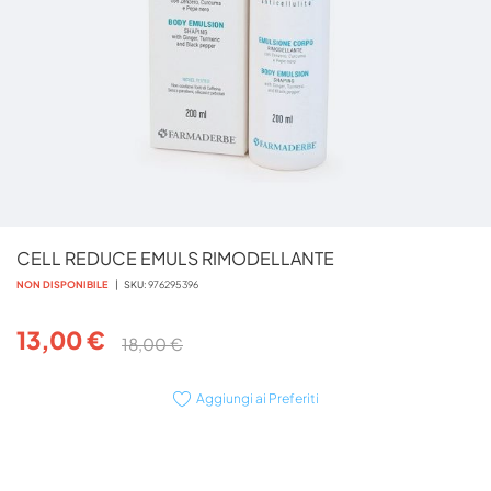
Vai
CELL REDUCE EMULS RIMODELLANTE
all'inizio
della
NON DISPONIBILE
SKU
976295396
galleria
di
13,00 €
18,00 €
immagini
Aggiungi ai Preferiti