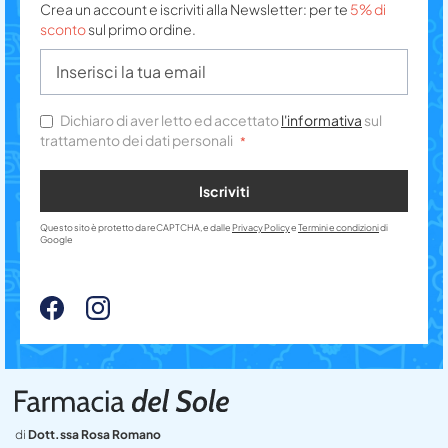
Crea un account e iscriviti alla Newsletter: per te
5% di
sconto
sul primo ordine.
Dichiaro di aver letto ed accettato
l'informativa
sul
trattamento dei dati personali
Iscriviti
Questo sito è protetto da reCAPTCHA, e dalle
Privacy Policy
e
Termini e condizioni
di
Google
di
Dott.ssa Rosa Romano