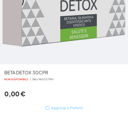
Vai
BETA DETOX 30CPR
all'inizio
della
NON DISPONIBILE
SKU
985007994
galleria
di
0,00 €
immagini
Aggiungi ai Preferiti