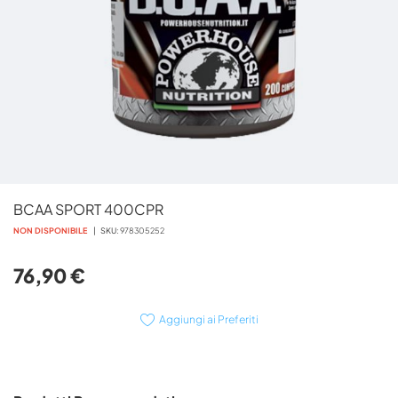
Vai
BCAA SPORT 400CPR
all'inizio
della
NON DISPONIBILE
SKU
978305252
galleria
di
76,90 €
immagini
Aggiungi ai Preferiti