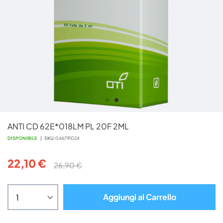
Vai
ANTI CD 62E*018LM PL 20F 2ML
all'inizio
della
DISPONIBILE
SKU
046791024
galleria
di
22,10 €
26,90 €
immagini
Aggiungi al Carrello