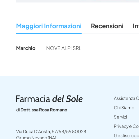
Vai
all'inizio
della
Maggiori Informazioni
Recensioni
In
galleria
di
immagini
Maggiori
Marchio
NOVE ALPI SRL
Informazioni
Assistenza C
Chi Siamo
di
Dott.ssa Rosa Romano
Servizi
Privacy e C
Via Duca D’Aosta, 57/58/59 80028
Gestisci co
Grumo Nevano (NA)