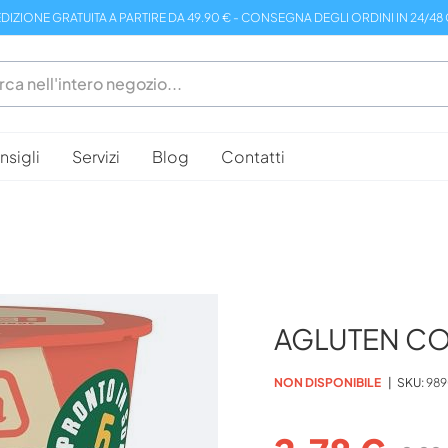
DIZIONE GRATUITA A PARTIRE DA 49.90 € - CONSEGNA DEGLI ORDINI IN 24/48
sigli
Servizi
Blog
Contatti
AGLUTEN C
NON DISPONIBILE
SKU
989