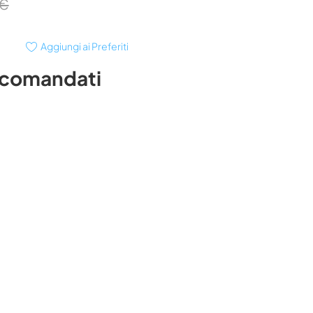
 €
Aggiungi ai Preferiti
ccomandati