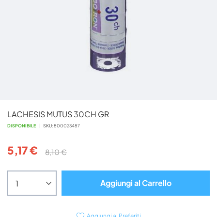
Vai
LACHESIS MUTUS 30CH GR
all'inizio
della
DISPONIBILE
SKU
800023487
galleria
di
5,17 €
8,10 €
immagini
Aggiungi al Carrello
Aggiungi ai Preferiti