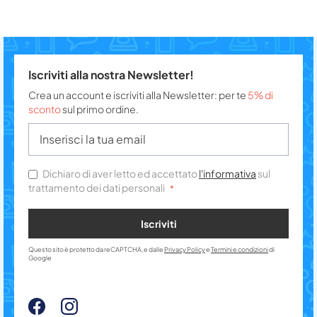
Iscriviti alla nostra Newsletter!
Crea un account e iscriviti alla Newsletter: per te
5% di
sconto
sul primo ordine.
Dichiaro di aver letto ed accettato
l'informativa
sul
trattamento dei dati personali
Iscriviti
Questo sito è protetto da reCAPTCHA, e dalle
Privacy Policy
e
Termini e condizioni
di
Google