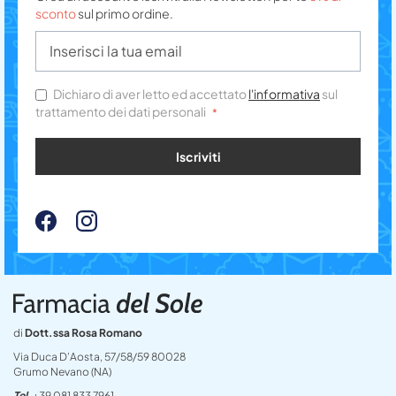
sconto
sul primo ordine.
Dichiaro di aver letto ed accettato
l'informativa
sul
trattamento dei dati personali
Iscriviti
di
Dott.ssa Rosa Romano
Via Duca D’Aosta, 57/58/59 80028
Grumo Nevano (NA)
Tel
+39 081 833 7961