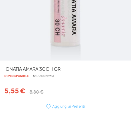
Vai
IGNATIA AMARA 30CH GR
all'inizio
della
NON DISPONIBILE
SKU
800217958
galleria
di
5,55 €
8,80 €
immagini
Aggiungi ai Preferiti