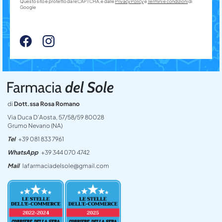
Questo sito è protetto da reCAPTCHA, e dalle
Privacy Policy
e
Termini e condizioni
di
Google
di
Dott.ssa Rosa Romano
Via Duca D’Aosta, 57/58/59 80028
Grumo Nevano (NA)
Tel
+39 081 833 7961
WhatsApp
+39 344 070 4742
Mail
lafarmaciadelsole@gmail.com