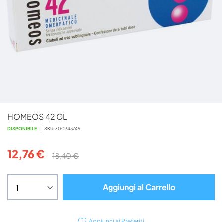
Vai
HOMEOS 42 GL
all'inizio
della
DISPONIBILE
SKU
800343749
galleria
di
12,76 €
18,40 €
immagini
Aggiungi al Carrello
Aggiungi ai Preferiti