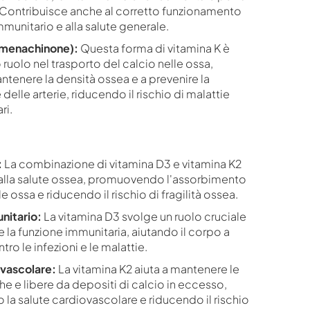
 Contribuisce anche al corretto funzionamento
munitario e alla salute generale.
(menachinone):
Questa forma di vitamina K è
o ruolo nel trasporto del calcio nelle ossa,
ntenere la densità ossea e a prevenire la
 delle arterie, riducendo il rischio di malattie
ri.
:
La combinazione di vitamina D3 e vitamina K2
alla salute ossea, promuovendo l'assorbimento
le ossa e riducendo il rischio di fragilità ossea.
nitario:
La vitamina D3 svolge un ruolo cruciale
 la funzione immunitaria, aiutando il corpo a
tro le infezioni e le malattie.
ovascolare:
La vitamina K2 aiuta a mantenere le
che e libere da depositi di calcio in eccesso,
a salute cardiovascolare e riducendo il rischio