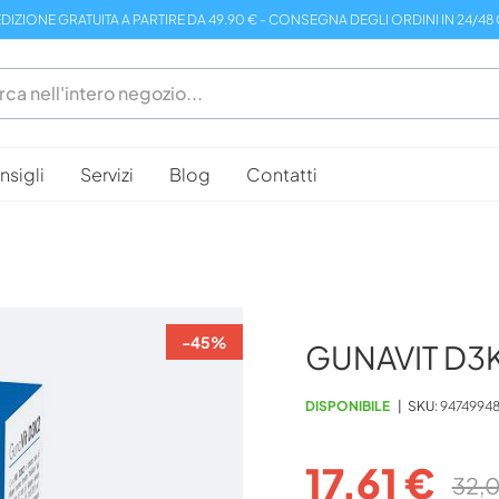
DIZIONE GRATUITA A PARTIRE DA 49.90 € - CONSEGNA DEGLI ORDINI IN 24/48
sigli
Servizi
Blog
Contatti
-45%
GUNAVIT D3K
DISPONIBILE
SKU
94749948
17,61 €
32,