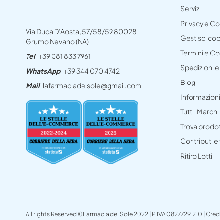
Servizi
Privacy e C
Via Duca D’Aosta, 57/58/59 80028
Gestisci co
Grumo Nevano (NA)
Termini e Co
Tel
+39 081 833 7961
Spedizioni 
WhatsApp
+39 344 070 4742
Blog
Mail
lafarmaciadelsole@gmail.com
Informazioni
Tutti i Marchi
Trova prodo
Contributi e
Ritiro Lotti
All rights Reserved ©Farmacia del Sole 2022 | P.IVA 08277291210 | Cred