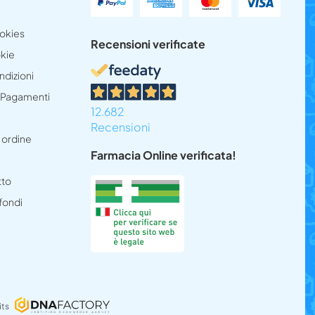
ookies
Recensioni verificate
okie
ndizioni
e Pagamenti
12.682
Recensioni
 ordine
Farmacia Online verificata!
tto
 fondi
its