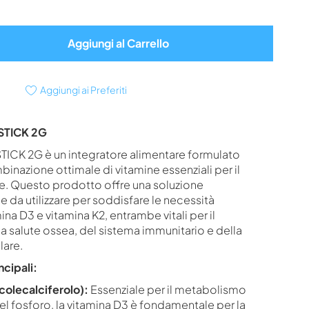
Aggiungi al Carrello
Aggiungi ai Preferiti
STICK 2G
ICK 2G è un integratore alimentare formulato
binazione ottimale di vitamine essenziali per il
. Questo prodotto offre una soluzione
e da utilizzare per soddisfare le necessità
ina D3 e vitamina K2, entrambe vitali per il
 salute ossea, del sistema immunitario e della
lare.
ncipali:
colecalciferolo):
Essenziale per il metabolismo
el fosforo, la vitamina D3 è fondamentale per la