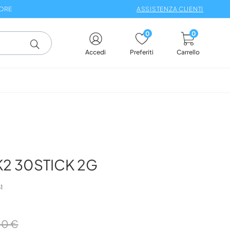
 ORE
ASSISTENZA CLIENTI
0
0
Carrello
Accedi
Preferiti
2 30STICK 2G
1
00 €