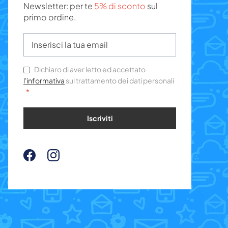
Newsletter: per te
5% di sconto
sul
primo ordine.
Dichiaro di aver letto ed accettato
l'informativa
sul trattamento dei dati personali
Iscriviti