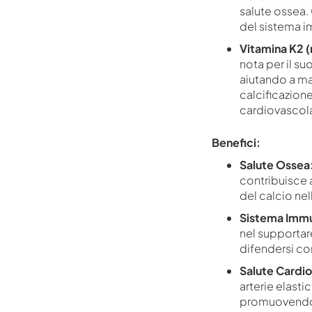
salute ossea.
del sistema im
Vitamina K2 
nota per il su
aiutando a ma
calcificazione
cardiovascola
Benefici:
Salute Ossea
contribuisce 
del calcio nel
Sistema Immu
nel supportare
difendersi con
Salute Cardi
arterie elasti
promuovendo l