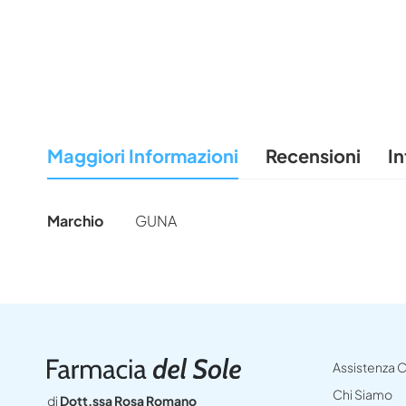
Maggiori Informazioni
Recensioni
In
Maggiori
Marchio
GUNA
Informazioni
Assistenza C
Chi Siamo
di
Dott.ssa Rosa Romano