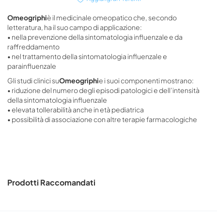
Omeogriphi
è il medicinale omeopatico che, secondo
letteratura, ha il suo campo di applicazione:
• nella prevenzione della sintomatologia influenzale e da
raffreddamento
• nel trattamento della sintomatologia influenzale e
parainfluenzale
Gli studi clinici su
Omeogriphi
e i suoi componenti mostrano:
• riduzione del numero degli episodi patologici e dell’intensità
della sintomatologia influenzale
• elevata tollerabilità anche in età pediatrica
• possibilità di associazione con altre terapie farmacologiche
Prodotti Raccomandati