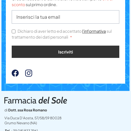
sconto
sul primo ordine.
Dichiaro di aver letto ed accettato
l'informativa
sul
trattamento dei dati personali
Iscriviti
di
Dott.ssa Rosa Romano
Via Duca D’Aosta, 57/58/59 80028
Grumo Nevano (NA)
Tel
+39 081 833 7961