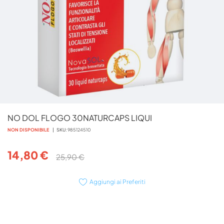
Vai
NO DOL FLOGO 30NATURCAPS LIQUI
all'inizio
della
NON DISPONIBILE
SKU
985124510
galleria
di
14,80 €
25,90 €
immagini
Aggiungi ai Preferiti