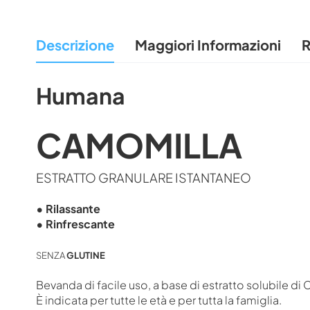
all'inizio
della
Descrizione
Maggiori Informazioni
R
galleria
di
immagini
Humana
CAMOMILLA
ESTRATTO GRANULARE ISTANTANEO
• Rilassante
• Rinfrescante
SENZA
GLUTINE
Bevanda di facile uso, a base di estratto solubile di
È indicata per tutte le età e per tutta la famiglia.