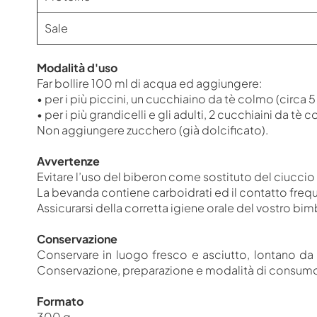
Sale
Modalità d'uso
Far bollire 100 ml di acqua ed aggiungere:
• per i più piccini, un cucchiaino da tè colmo (circa 5 
• per i più grandicelli e gli adulti, 2 cucchiaini da tè c
Non aggiungere zucchero (già dolcificato).
Avvertenze
Evitare l’uso del biberon come sostituto del ciuccio
La bevanda contiene carboidrati ed il contatto freque
Assicurarsi della corretta igiene orale del vostro bi
Conservazione
Conservare in luogo fresco e asciutto, lontano da 
Conservazione, preparazione e modalità di consumo 
Formato
300 g