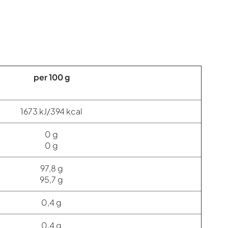
per 100 g
1673 kJ/394 kcal
0 g
0 g
97,8 g
95,7 g
0,4 g
0,4 g