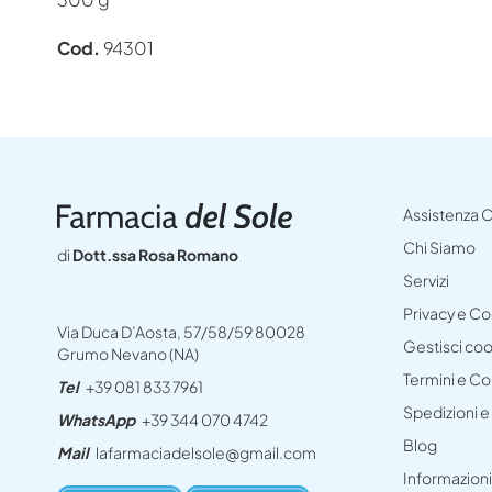
Cod.
94301
Assistenza C
Chi Siamo
di
Dott.ssa Rosa Romano
Servizi
Privacy e C
Via Duca D’Aosta, 57/58/59 80028
Gestisci co
Grumo Nevano (NA)
Termini e Co
Tel
+39 081 833 7961
Spedizioni 
WhatsApp
+39 344 070 4742
Blog
Mail
lafarmaciadelsole@gmail.com
Informazioni