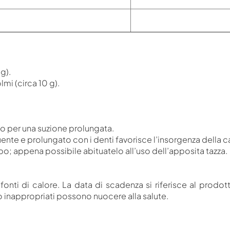
g).
olmi (circa 10 g).
 o per una suzione prolungata.
nte e prolungato con i denti favorisce l’insorgenza della ca
mbo; appena possibile abituatelo all’uso dell’apposita tazza.
fonti di calore. La data di scadenza si riferisce al prodo
inappropriati possono nuocere alla salute.