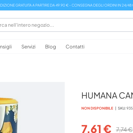
DIZIONE GRATUITA A PARTIRE DA 49.90 € - CONSEGNA DEGLI ORDINI IN 24/48
sigli
Servizi
Blog
Contatti
HUMANA CA
NON DISPONIBILE
SKU
935
7,61 €
7,74 €