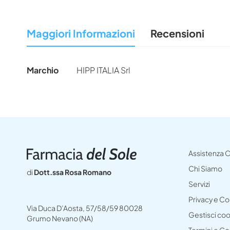
all'inizio
della
Maggiori Informazioni
Recensioni
galleria
di
immagini
Maggiori
Marchio
HIPP ITALIA Srl
Informazioni
Assistenza C
Chi Siamo
di
Dott.ssa Rosa Romano
Servizi
Privacy e C
Via Duca D’Aosta, 57/58/59 80028
Gestisci co
Grumo Nevano (NA)