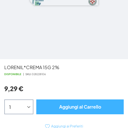
Vai
LORENIL*CREMA 15G 2%
all'inizio
della
DISPONIBILE
SKU
028228106
galleria
di
9,29 €
immagini
Aggiungi al Carrello
Aggiungi ai Preferiti