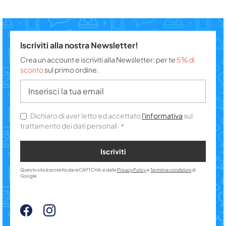
Iscriviti alla nostra Newsletter!
Crea un account e iscriviti alla Newsletter: per te
5% di
sconto
sul primo ordine.
Dichiaro di aver letto ed accettato
l'informativa
sul
trattamento dei dati personali
Iscriviti
Questo sito è protetto da reCAPTCHA, e dalle
Privacy Policy
e
Termini e condizioni
di
Google