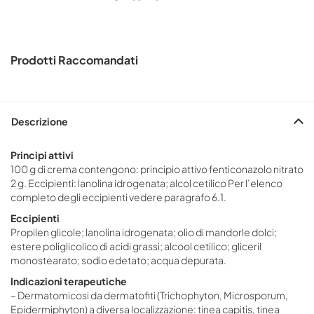
Prodotti Raccomandati
Descrizione
Principi attivi
100 g di crema contengono: principio attivo fenticonazolo nitrato
2 g. Eccipienti: lanolina idrogenata; alcol cetilico Per l’elenco
completo degli eccipienti vedere paragrafo 6.1.
Eccipienti
Propilen glicole; lanolina idrogenata; olio di mandorle dolci;
estere poliglicolico di acidi grassi; alcool cetilico; gliceril
monostearato; sodio edetato; acqua depurata.
Indicazioni terapeutiche
– Dermatomicosi da dermatofiti (Trichophyton, Microsporum,
Epidermiphyton) a diversa localizzazione: tinea capitis, tinea