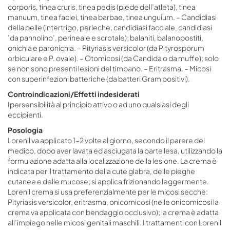
corporis, tinea cruris, tinea pedis (piede dell’atleta), tinea
manuum, tinea faciei, tinea barbae, tinea unguium. – Candidiasi
della pelle (intertrigo, perleche, candidiasi facciale, candidiasi
’da pannolino’, perineale e scrotale); balaniti, balanopostiti,
onichia e paronichia. – Pityriasis versicolor (da Pityrosporum
orbiculare e P. ovale). – Otomicosi (da Candida o da muffe); solo
se non sono presenti lesioni del timpano. – Eritrasma. – Micosi
con superinfezioni batteriche (da batteri Gram positivi).
Controindicazioni/Effetti indesiderati
Ipersensibilità al principio attivo o ad uno qualsiasi degli
eccipienti.
Posologia
Lorenil va applicato 1–2 volte al giorno, secondo il parere del
medico, dopo aver lavata ed asciugata la parte lesa, utilizzando la
formulazione adatta alla localizzazione della lesione. La crema è
indicata per il trattamento della cute glabra, delle pieghe
cutanee e delle mucose; si applica frizionando leggermente.
Lorenil crema si usa preferenzialmente per le micosi secche:
Pityriasis versicolor, eritrasma, onicomicosi (nelle onicomicosi la
crema va applicata con bendaggio occlusivo); la crema è adatta
all’impiego nelle micosi genitali maschili. I trattamenti con Lorenil