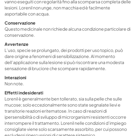
vanno eseguiti con regolarità fino alla scomparsa completa delle
lesioni. Lorenil non unge, non macchia ed è facilmente
asportabile con acqua.
Conservazione
Questo medicinale non richiede alcuna condizione particolare di
conservazione.
Avvertenze
L’uso, specie se prolungato, dei prodotti per uso topico, può
dare origine a fenomeni di sensibilizzazione. Al momento
dell’applicazione sulla lesione si può riscontrare una modesta
sensazione di bruciore che scompare rapidamente.
Interazioni
Non note.
Effetti indesiderati
Lorenil è generalmente ben tollerato, sia sulla pelle che sulle
mucose; solo eccezionalmente sono state segnalate lievi e
transitorie reazioni eritematose. In caso di reazioni di
ipersensibilità o di sviluppo di microrganismi resistenti occorre
interrompere il trattamento. Lorenil nelle condizioni d’impiego
consigliate viene solo scarsamente assorbito, per cui possono
escludersi ripercussioni di carattere sistemico.