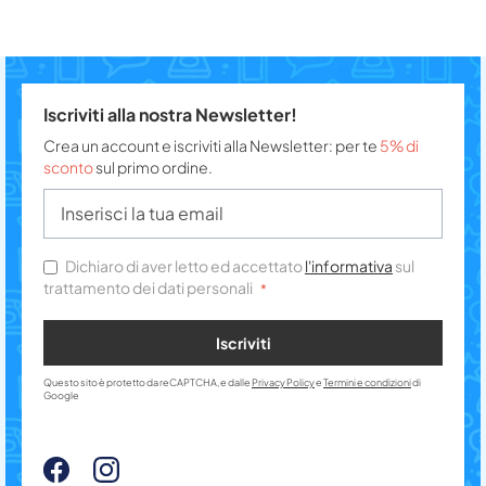
Iscriviti alla nostra Newsletter!
Crea un account e iscriviti alla Newsletter: per te
5% di
sconto
sul primo ordine.
Dichiaro di aver letto ed accettato
l'informativa
sul
trattamento dei dati personali
Iscriviti
Questo sito è protetto da reCAPTCHA, e dalle
Privacy Policy
e
Termini e condizioni
di
Google