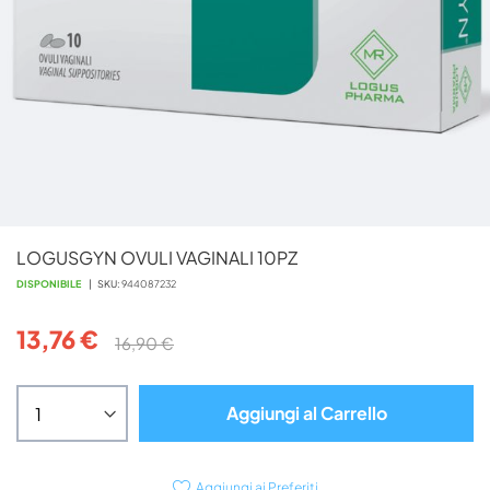
Vai
LOGUSGYN OVULI VAGINALI 10PZ
all'inizio
della
DISPONIBILE
SKU
944087232
galleria
di
13,76 €
16,90 €
immagini
Aggiungi al Carrello
Aggiungi ai Preferiti