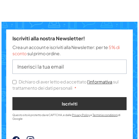
Iscriviti alla nostra Newsletter!
Crea un account e iscriviti alla Newsletter: per te
5% di
sconto
sul primo ordine.
Dichiaro di aver letto ed accettato
l'informativa
sul
trattamento dei dati personali
Iscriviti
Questo sito è protetto da reCAPTCHA, e dalle
Privacy Policy
e
Termini e condizioni
di
Google