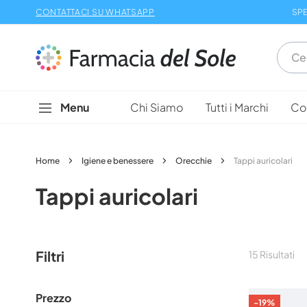
Salta
CONTATTACI SU WHATSAPP
SPE
al
contenuto
Menu
Chi Siamo
Tutti i Marchi
Con
Home
Igiene e benessere
Orecchie
Tappi auricolari
Tappi auricolari
Filtri
15
Risultati
Prezzo
-19%