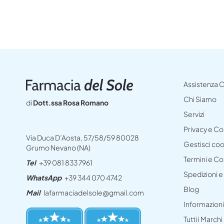
Assistenza C
Chi Siamo
di
Dott.ssa Rosa Romano
Servizi
Privacy e C
Via Duca D’Aosta, 57/58/59 80028
Gestisci co
Grumo Nevano (NA)
Termini e Co
Tel
+39 081 833 7961
Spedizioni 
WhatsApp
+39 344 070 4742
Blog
Mail
lafarmaciadelsole@gmail.com
Informazioni
Tutti i Marchi