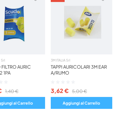
AI
AI
PREFERITI
PREFERIT
Srl
3M ITALIA Srl
FILTRO AURIC
TAPPI AURICOLARI 3M EAR
2 1PA
A/RUMO
ne:
Valutazione:
0%
€
3,62 €
1,40 €
5,00 €
giungi al Carrello
Aggiungi al Carrello