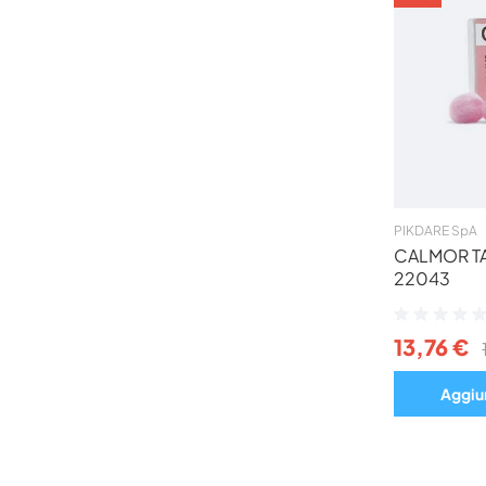
PIKDARE SpA
CALMOR TA
22043
Valutazione:
0%
13,76 €
Aggiun