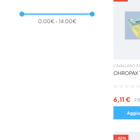
0.00€ - 14.00€
CAVALLARO S.
OHROPAX 
Valutazione:
0%
6,11 €
7,
Aggiun
-32%