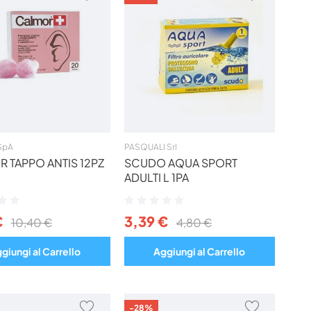
AI
AI
PREFERITI
PREFERIT
SpA
PASQUALI Srl
 TAPPO ANTIS 12PZ
SCUDO AQUA SPORT
ADULTI L 1PA
ne:
Valutazione:
0%
€
3,39 €
10,40 €
4,80 €
giungi al Carrello
Aggiungi al Carrello
AGGIUNGI
AGGIUNG
-28%