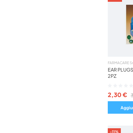
FARMACARE Sr
EAR PLUGS 
2PZ
Valutazione:
0%
2,30 €
Aggiun
-11%