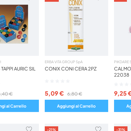
AI
AI
PREFERITI
PREFERITI
l
ERBA VITA GROUP SpA
PIKDARE 
TAPPI AURIC SIL
CONIX CONI CERA 2PZ
CALMOR
22038
Valutazione:
Valutazio
0%
0%
5,09 €
9,25 
3,40 €
6,80 €
gi al Carrello
Aggiungi al Carrello
Ag
AGGIUNGI
AGGIUNGI
-21%
-31%