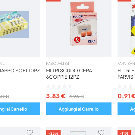
AI
AI
PREFERITI
PREFERITI
R.L
PASQUALI Srl
FARVISAN 
TAPPO SOFT 10PZ
FILTRI SCUDO CERA
FILTRI 
6COPPIE 12PZ
FARVIS
Valutazione:
Valutazio
0%
0%
3,83 €
0,91 
50 €
4,96 €
gi al Carrello
Aggiungi al Carrello
Ag
AGGIUNGI
AGGIUNGI
-25%
-11%