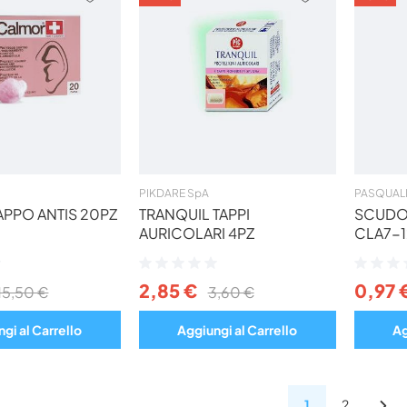
AI
AI
PREFERITI
PREFERITI
PIKDARE SpA
PASQUALI 
PPO ANTIS 20PZ
TRANQUIL TAPPI
SCUDO 
AURICOLARI 4PZ
CLA7-1
Valutazione:
Valutazio
0%
0%
2,85 €
0,97 
15,50 €
3,60 €
gi al Carrello
Aggiungi al Carrello
Ag
1
2