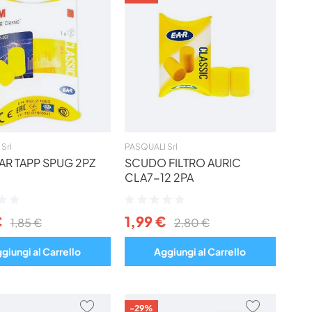
AI
AI
PREFERITI
PREFERIT
Srl
PASQUALI Srl
EAR TAPP SPUG 2PZ
SCUDO FILTRO AURIC
CLA7-12 2PA
ne:
Valutazione:
0%
€
1,99 €
1,85 €
2,80 €
giungi al Carrello
Aggiungi al Carrello
AGGIUNGI
AGGIUNG
-29%