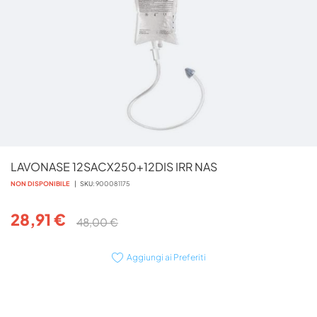
Vai
LAVONASE 12SACX250+12DIS IRR NAS
all'inizio
della
NON DISPONIBILE
SKU
900081175
galleria
di
28,91 €
48,00 €
immagini
Aggiungi ai Preferiti