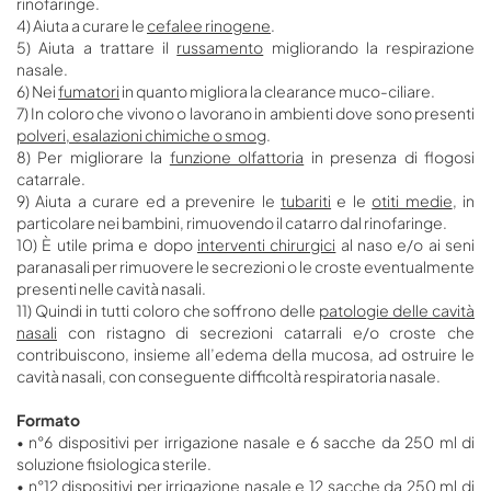
rinofaringe.
4) Aiuta a curare le
cefalee rinogene
.
5) Aiuta a trattare il
russamento
migliorando la respirazione
nasale.
6) Nei
fumatori
in quanto migliora la clearance muco-ciliare.
7) In coloro che vivono o lavorano in ambienti dove sono presenti
polveri, esalazioni chimiche o smog
.
8) Per migliorare la
funzione olfattoria
in presenza di flogosi
catarrale.
9) Aiuta a curare ed a prevenire le
tubariti
e le
otiti medie
, in
particolare nei bambini, rimuovendo il catarro dal rinofaringe.
10) È utile prima e dopo
interventi chirurgici
al naso e/o ai seni
paranasali per rimuovere le secrezioni o le croste eventualmente
presenti nelle cavità nasali.
11) Quindi in tutti coloro che soffrono delle
patologie delle cavità
nasali
con ristagno di secrezioni catarrali e/o croste che
contribuiscono, insieme all’edema della mucosa, ad ostruire le
cavità nasali, con conseguente difficoltà respiratoria nasale.
Formato
• n°6 dispositivi per irrigazione nasale e 6 sacche da 250 ml di
soluzione fisiologica sterile.
• n°12 dispositivi per irrigazione nasale e 12 sacche da 250 ml di