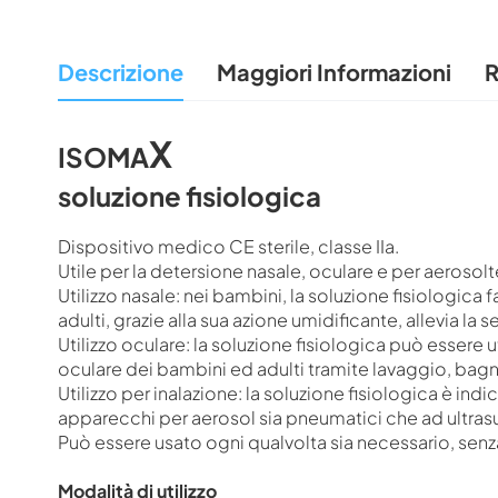
all'inizio
della
Descrizione
Maggiori Informazioni
R
galleria
di
immagini
X
ISOMA
soluzione fisiologica
Dispositivo medico CE sterile, classe IIa.
Utile per la detersione nasale, oculare e per aerosolt
Utilizzo nasale: nei bambini, la soluzione fisiologica 
adulti, grazie alla sua azione umidificante, allevia la
Utilizzo oculare: la soluzione fisiologica può essere u
oculare dei bambini ed adulti tramite lavaggio, bag
Utilizzo per inalazione: la soluzione fisiologica è ind
apparecchi per aerosol sia pneumatici che ad ultras
Può essere usato ogni qualvolta sia necessario, senza 
Modalità di utilizzo