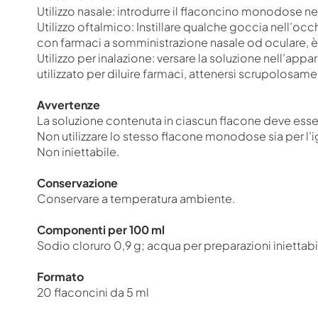
Utilizzo nasale: introdurre il flaconcino monodose n
Utilizzo oftalmico: Instillare qualche goccia nell’oc
con farmaci a somministrazione nasale od oculare, è 
Utilizzo per inalazione: versare la soluzione nell’ap
utilizzato per diluire farmaci, attenersi scrupolosamen
Avvertenze
La soluzione contenuta in ciascun flacone deve essere
Non utilizzare lo stesso flacone monodose sia per l’
Non iniettabile.
Conservazione
Conservare a temperatura ambiente.
Componenti per 100 ml
Sodio cloruro 0,9 g; acqua per preparazioni iniettabil
Formato
20 flaconcini da 5 ml