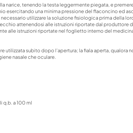
ella narice, tenendo la testa leggermente piegata, e premer
chio esercitando una minima pressione del flaconcino ed asci
necessario utilizzare la soluzione fisiologica prima della l
parecchio attenendosi alle istruzioni riportate dal produttor
te alle istruzioni riportate nel foglietto interno del medicin
 utilizzata subito dopo l’apertura; la fiala aperta, qualora 
igiene nasale che oculare.
i q.b. a 100 ml