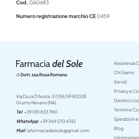
Cod.
GA0683
Numero registrazione marchio CE
0459
Assistenza C
Chi Siamo
di
Dott.ssa Rosa Romano
Servizi
Privacy e C
Via Duca D’Aosta, 57/58/59 80028
Gestisci co
Grumo Nevano (NA)
Termini e Co
Tel
+39 081 833 7961
Spedizioni 
WhatsApp
+39 344 070 4742
Blog
Mail
lafarmaciadelsole@gmail.com
Informazioni