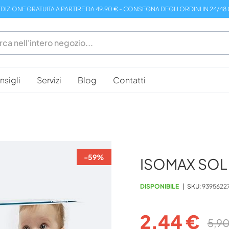
DIZIONE GRATUITA A PARTIRE DA 49.90 € - CONSEGNA DEGLI ORDINI IN 24/48
sigli
Servizi
Blog
Contatti
-59%
ISOMAX SOL 
DISPONIBILE
SKU
9395622
2,44 €
5,90