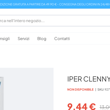
DIZIONE GRATUITA A PARTIRE DA 49.90 € - CONSEGNA DEGLI ORDINI IN 24/48
sigli
Servizi
Blog
Contatti
IPER CLENN
NON DISPONIBILE
SKU
927
9,44 €
13,0