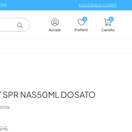
 ORE
ASSISTENZA CLIENTI
0
0
Carrello
Accedi
Preferiti
Y SPR NAS50ML DOSATO
117236
9 €