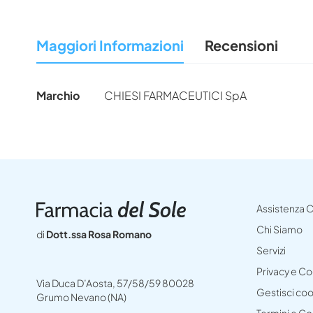
all'inizio
della
Maggiori Informazioni
Recensioni
galleria
di
immagini
Maggiori
Marchio
CHIESI FARMACEUTICI SpA
Informazioni
Assistenza C
Chi Siamo
di
Dott.ssa Rosa Romano
Servizi
Privacy e C
Via Duca D’Aosta, 57/58/59 80028
Gestisci co
Grumo Nevano (NA)