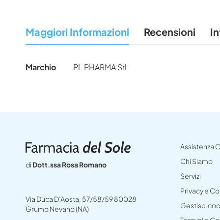
all'inizio
della
Maggiori Informazioni
Recensioni
In
galleria
di
immagini
Maggiori
Marchio
PL PHARMA Srl
Informazioni
Assistenza C
Chi Siamo
di
Dott.ssa Rosa Romano
Servizi
Privacy e C
Via Duca D’Aosta, 57/58/59 80028
Gestisci co
Grumo Nevano (NA)