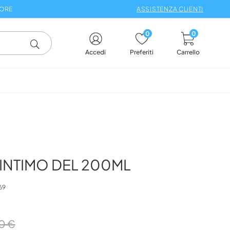
 ORE
ASSISTENZA CLIENTI
0
0
Carrello
Accedi
Preferiti
 INTIMO DEL 200ML
69
0 €