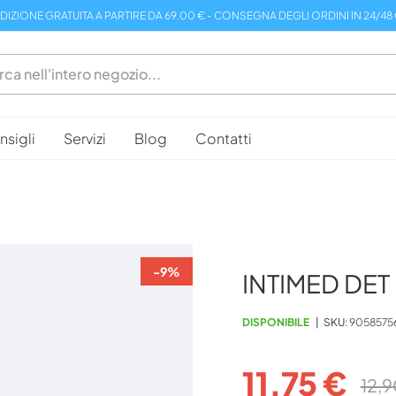
DIZIONE GRATUITA A PARTIRE DA 69.00 € - CONSEGNA DEGLI ORDINI IN 24/48
sigli
Servizi
Blog
Contatti
-9%
INTIMED DET
DISPONIBILE
SKU
9058575
11,75 €
12,9