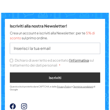
Iscriviti alla nostra Newsletter!
Crea un account e iscriviti alla Newsletter: per te
5% di
sconto
sul primo ordine.
Dichiaro di aver letto ed accettato
l'informativa
sul
trattamento dei dati personali
Iscriviti
Questo sito è protetto da reCAPTCHA, e dalle
Privacy Policy
e
Termini e condizioni
di
Google