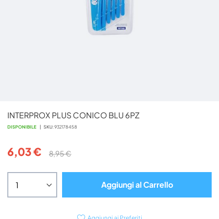
Vai
INTERPROX PLUS CONICO BLU 6PZ
all'inizio
della
DISPONIBILE
SKU
932178458
galleria
di
6,03 €
8,95 €
immagini
Aggiungi al Carrello
Aggiungi ai Preferiti