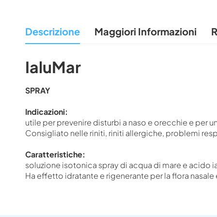
all'inizio
della
Descrizione
Maggiori Informazioni
R
galleria
di
immagini
IaluMar
SPRAY
Indicazioni:
utile per prevenire disturbi a naso e orecchie e per u
Consigliato nelle riniti, riniti allergiche, problemi respi
Caratteristiche:
soluzione isotonica spray di acqua di mare e acido i
Ha effetto idratante e rigenerante per la flora nasale 