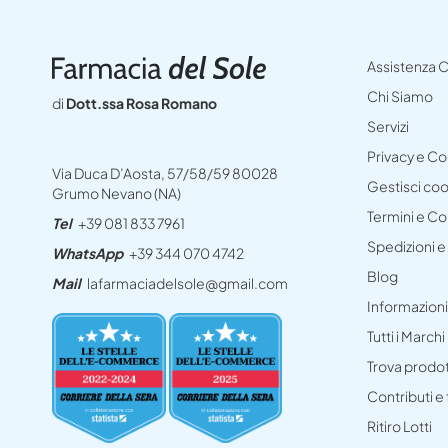
Assistenza C
Chi Siamo
di
Dott.ssa Rosa Romano
Servizi
Privacy e C
Via Duca D’Aosta, 57/58/59 80028
Gestisci co
Grumo Nevano (NA)
Termini e Co
Tel
+39 081 833 7961
Spedizioni 
WhatsApp
+39 344 070 4742
Blog
Mail
lafarmaciadelsole@gmail.com
Informazioni
Tutti i Marchi
Trova prodo
Contributi e
Ritiro Lotti