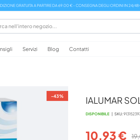
DIZIONE GRATUITA A PARTIRE DA 69.00 € - CONSEGNA DEGLI ORDINI IN 24/48
sigli
Servizi
Blog
Contatti
-43%
IALUMAR SO
DISPONIBILE
SKU
91315239
10,93 €
19