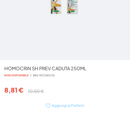
Vai
HOMOCRIN SH PREV CADUTA 250ML
all'inizio
della
NON DISPONIBILE
SKU
900360025
galleria
di
8,81 €
10,50 €
immagini
Aggiungi ai Preferiti