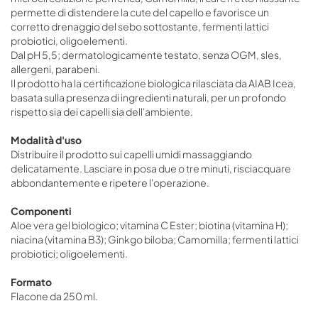
permette di distendere la cute del capello e favorisce un
corretto drenaggio del sebo sottostante, fermenti lattici
probiotici, oligoelementi.
Dal pH 5,5; dermatologicamente testato, senza OGM, sles,
allergeni, parabeni.
Il prodotto ha la certificazione biologica rilasciata da AIAB Icea,
basata sulla presenza di ingredienti naturali, per un profondo
rispetto sia dei capelli sia dell'ambiente.
Modalità d'uso
Distribuire il prodotto sui capelli umidi massaggiando
delicatamente. Lasciare in posa due o tre minuti, risciacquare
abbondantemente e ripetere l'operazione.
Componenti
Aloe vera gel biologico; vitamina C Ester; biotina (vitamina H);
niacina (vitamina B3); Ginkgo biloba; Camomilla; fermenti lattici
probiotici; oligoelementi.
Formato
Flacone da 250 ml.