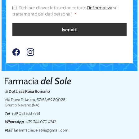
Dichiaro di aver letto ed accettato
l'informativa
sul
trattamento dei dati personali
Iscriviti
di
Dott.ssa Rosa Romano
Via Duca D’Aosta, 57/58/59 80028
Grumo Nevano (NA)
Tel
+39 081 833 7961
WhatsApp
+39 344 070 4742
Mail
lafarmaciadelsole@gmail.com