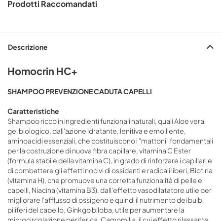
Prodotti Raccomandati
Descrizione
Homocrin HC+
SHAMPOO PREVENZIONE CADUTA CAPELLI
Caratteristiche
Shampoo ricco in ingredienti funzionali naturali, quali Aloe vera
gel biologico, dall'azione idratante, lenitiva e emolliente,
aminoacidi essenziali, che costituiscono i "mattoni" fondamentali
per la costruzione di nuova fibra capillare, vitamina C Ester
(formula stabile della vitamina C), in grado di rinforzare i capillari e
di combattere gli effetti nocivi di ossidanti e radicali liberi, Biotina
(vitamina H), che promuove una corretta funzionalità di pelle e
capelli, Niacina (vitamina B3), dall'effetto vasodilatatore utile per
migliorare l'afflusso di ossigeno e quindi il nutrimento dei bulbi
piliferi del capello, Ginkgo biloba, utile per aumentare la
microcircolazione periferica, Camomilla, il cui effetto rilassante