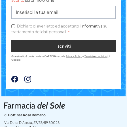
sconto
sul primo ordine.
Dichiaro di aver letto ed accettato
l'informativa
sul
trattamento dei dati personali
Iscriviti
Questo sito è protetto da reCAPTCHA, e dalle
Privacy Policy
e
Termini e condizioni
di
Google
di
Dott.ssa Rosa Romano
Via Duca D’Aosta, 57/58/59 80028