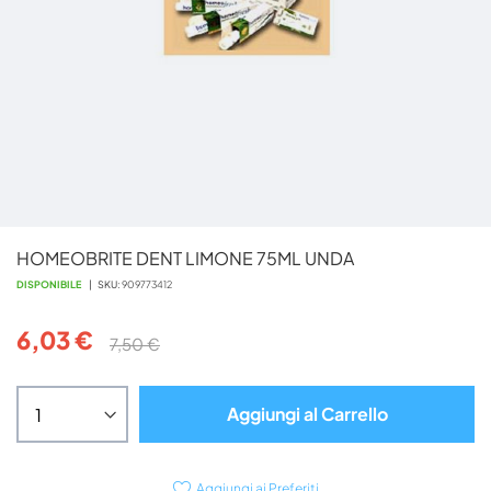
Vai
HOMEOBRITE DENT LIMONE 75ML UNDA
all'inizio
della
DISPONIBILE
SKU
909773412
galleria
di
6,03 €
7,50 €
immagini
Aggiungi al Carrello
Aggiungi ai Preferiti