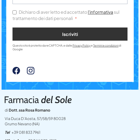
Dichiaro di aver letto ed accettato
l'informativa
sul
trattamento dei dati personali
Iscriviti
Questo sito è protetto da reCAPTCHA, e dalle
Privacy Policy
e
Termini e condizioni
di
Google
di
Dott.ssa Rosa Romano
Via Duca D’Aosta, 57/58/59 80028
Grumo Nevano (NA)
Tel
+39 081 833 7961