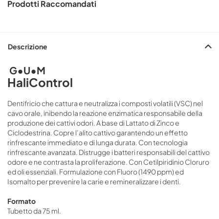
Prodotti Raccomandati
Descrizione
G•U•M
HaliControl
Dentifricio che cattura e neutralizza i composti volatili (VSC) nel
cavo orale, inibendo la reazione enzimatica responsabile della
produzione dei cattivi odori. A base di Lattato di Zinco e
Ciclodestrina. Copre l’alito cattivo garantendo un effetto
rinfrescante immediato e di lunga durata. Con tecnologia
rinfrescante avanzata. Distrugge i batteri responsabili del cattivo
odore e ne contrasta la proliferazione. Con Cetilpiridinio Cloruro
ed oli essenziali. Formulazione con Fluoro (1490 ppm) ed
Isomalto per prevenire la carie e remineralizzare i denti.
Formato
Tubetto da 75 ml.