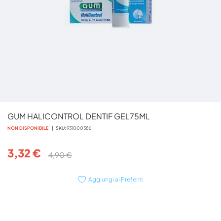
Vai
GUM HALICONTROL DENTIF GEL75ML
all'inizio
della
NON DISPONIBILE
SKU
931000386
galleria
di
3,32 €
4,90 €
immagini
Aggiungi ai Preferiti