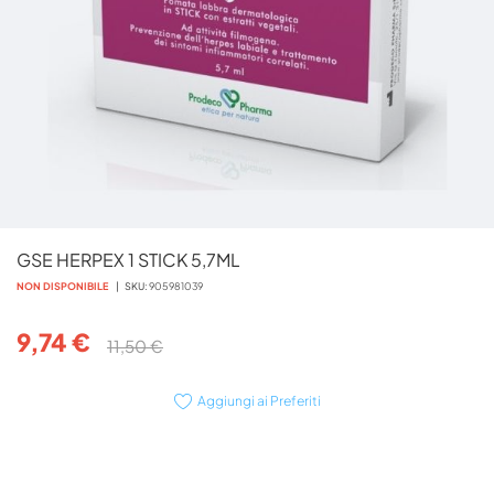
Vai
GSE HERPEX 1 STICK 5,7ML
all'inizio
della
NON DISPONIBILE
SKU
905981039
galleria
di
9,74 €
11,50 €
immagini
Aggiungi ai Preferiti