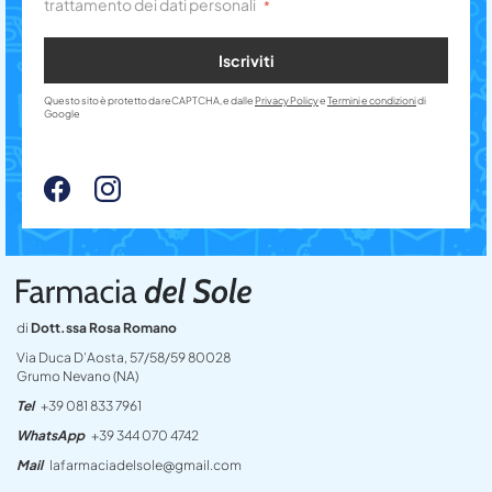
trattamento dei dati personali
Iscriviti
Questo sito è protetto da reCAPTCHA, e dalle
Privacy Policy
e
Termini e condizioni
di
Google
di
Dott.ssa Rosa Romano
Via Duca D’Aosta, 57/58/59 80028
Grumo Nevano (NA)
Tel
+39 081 833 7961
WhatsApp
+39 344 070 4742
Mail
lafarmaciadelsole@gmail.com