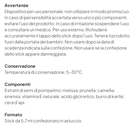
Avvertenze
Dispositivo per uso personale, non utilizzare in modo promiscuo.
In caso di ipersensibilità accertata verso uno o più componenti,
evitare l'uso del prodotto. In caso di irritazione sospendere l'uso
e consultare un medico. Per uso esterno. Richiudere
accuratamente il tappo dello stick dopo l'uso. Tenere il prodotto
fuori dalla portata dei bambini. Non usare dopo la data di
scadenza indicata sulla confezione. Non usare se la confezione
dello stick appare danneggiata.
Conservazione
Temperatura di conservazione: 5-30°C.
Componenti
Estratti di semi di pompelmo; melissa; prunella; camellia
sinensis; vitamina E naturale; acido glicirretico; burro di karitè;
cera d’api.
Formato
Stick da 5,7 ml confezionato in astuccio.