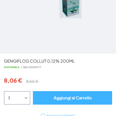
Vai
GENGIFLOG COLLUT 0,12% 200ML
all'inizio
della
DISPONIBILE
SKU
920890771
galleria
di
8,06 €
8,50 €
immagini
Aggiungi al Carrello
Aggiungi ai Preferiti