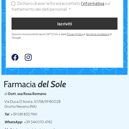
Dichiaro di aver letto ed accettato
l'informativa
sul
trattamento dei dati personali
Iscriviti
Questo sito è protetto da reCAPTCHA, e dalle
Privacy Policy
e
Termini e condizioni
di
Google
di
Dott.ssa Rosa Romano
Via Duca D’Aosta, 57/58/59 80028
Grumo Nevano (NA)
Tel
+39 081 833 7961
WhatsApp
+39 344 070 4742