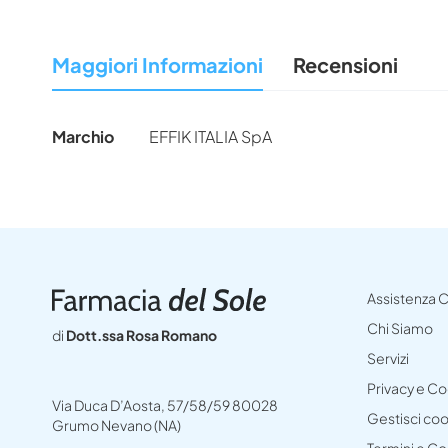
all'inizio
della
Maggiori Informazioni
Recensioni
galleria
di
immagini
Maggiori
Marchio
EFFIK ITALIA SpA
Informazioni
Assistenza C
Chi Siamo
di
Dott.ssa Rosa Romano
Servizi
Privacy e C
Via Duca D’Aosta, 57/58/59 80028
Gestisci co
Grumo Nevano (NA)