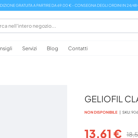
DIZIONE GRATUITA A PARTIRE DA 69.00 € - CONSEGNA DEGLI ORDINI IN 24/48
sigli
Servizi
Blog
Contatti
GELIOFIL CL
NON DISPONIBILE
SKU
906
13,61 €
18,