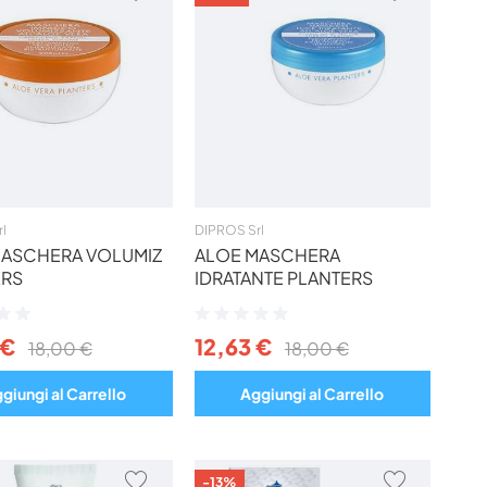
AI
AI
PREFERITI
PREFERIT
l
DIPROS Srl
MASCHERA VOLUMIZ
ALOE MASCHERA
ERS
IDRATANTE PLANTERS
ne:
Valutazione:
0%
 €
12,63 €
18,00 €
18,00 €
giungi al Carrello
Aggiungi al Carrello
AGGIUNGI
AGGIUNG
-13%