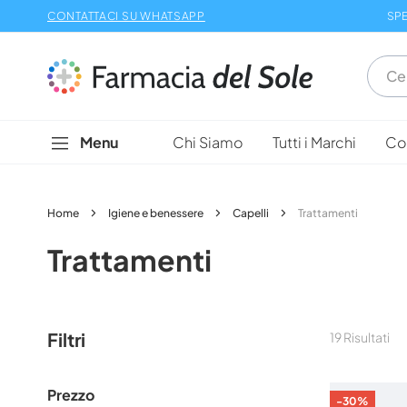
Salta
CONTATTACI SU WHATSAPP
SPE
al
contenuto
Menu
Chi Siamo
Tutti i Marchi
Con
Home
Igiene e benessere
Capelli
Trattamenti
Trattamenti
Filtri
19
Risultati
Prezzo
-30%