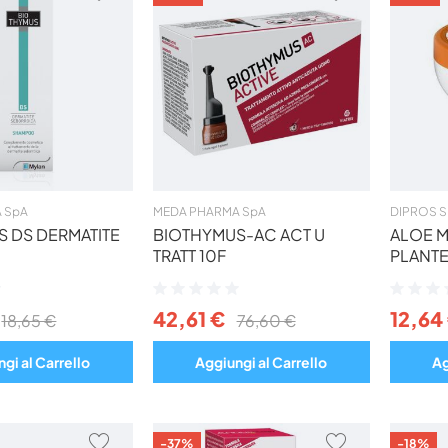
AI
AI
PREFERITI
PREFERITI
 SpA
MEDA PHARMA SpA
DIPROS Sr
 DS DERMATITE
BIOTHYMUS-AC ACT U
ALOE 
TRATT 10F
PLANT
Valutazione:
Valutazio
0%
0%
42,61 €
12,64
18,65 €
76,60 €
gi al Carrello
Aggiungi al Carrello
Ag
AGGIUNGI
AGGIUNGI
-37%
-18%