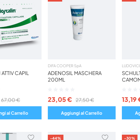
AI
AI
PREFERITI
PREFERITI
DIFA COOPER SpA
LUDOVICO
 ATTIV CAPIL
ADENOSIL MASCHERA
SCHUL
200ML
CAMOM
Valutazione:
Valutazio
0%
0%
23,05 €
13,19 
67,00 €
27,50 €
gi al Carrello
Aggiungi al Carrello
Ag
AGGIUNGI
AGGIUNGI
-44%
-30%