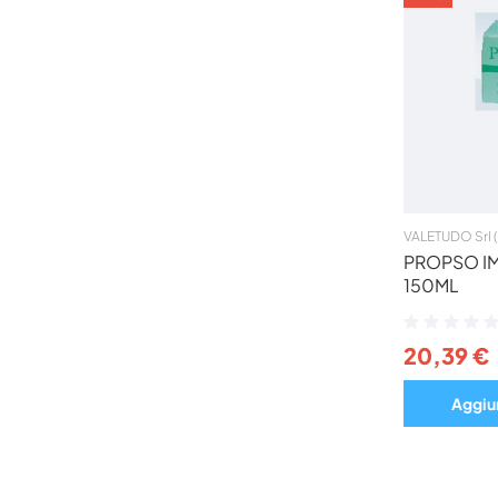
VALETUDO Srl 
PROPSO I
150ML
Valutazione:
0%
20,39 €
Aggiun