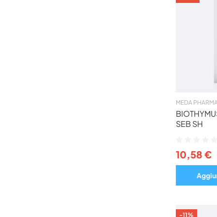
MEDA PHARMA
BIOTHYMUS
SEB SH
Valutazione:
0%
10,58 €
Aggiun
-11%