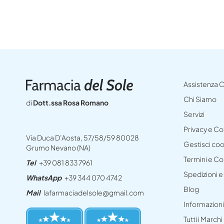
Assistenza C
Chi Siamo
di
Dott.ssa Rosa Romano
Servizi
Privacy e C
Via Duca D’Aosta, 57/58/59 80028
Gestisci co
Grumo Nevano (NA)
Termini e Co
Tel
+39 081 833 7961
Spedizioni 
WhatsApp
+39 344 070 4742
Blog
Mail
lafarmaciadelsole@gmail.com
Informazioni
Tutti i Marchi