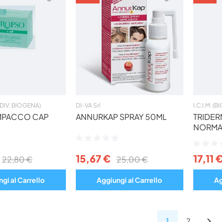
AI
AI
PREFERITI
PREFERITI
(DIV. BIOGENA)
DI-VA Srl
I.C.I.M. (
MPACCO CAP
ANNURKAP SPRAY 50ML
TRIDER
NORMA
Valutazione:
Valutazio
0%
0%
15,67 €
17,11 
22,80 €
25,00 €
gi al Carrello
Aggiungi al Carrello
Ag
1
2