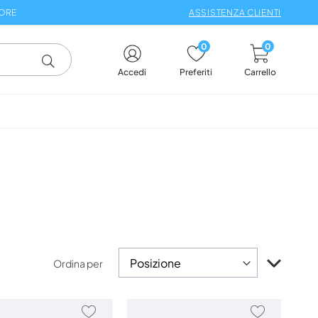
 ORE
ASSISTENZA CLIENTI
0
0
Carrello
Accedi
Preferiti
Impos
Ordina per
la
direzi
decre
AGGIUNGI
AGGIUNG