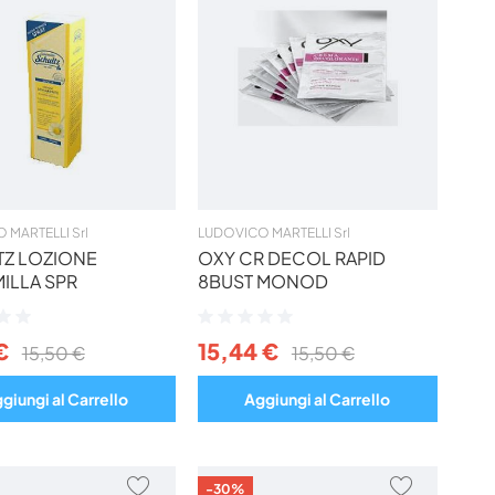
AI
AI
PREFERITI
PREFERIT
 MARTELLI Srl
LUDOVICO MARTELLI Srl
TZ LOZIONE
OXY CR DECOL RAPID
ILLA SPR
8BUST MONOD
ne:
Valutazione:
0%
€
15,44 €
15,50 €
15,50 €
giungi al Carrello
Aggiungi al Carrello
AGGIUNGI
AGGIUNG
-30%