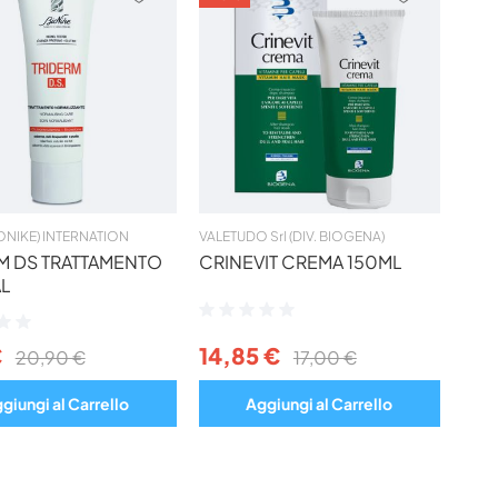
AI
AI
PREFERITI
PREFERIT
BIONIKE) INTERNATION
VALETUDO Srl (DIV. BIOGENA)
M DS TRATTAMENTO
CRINEVIT CREMA 150ML
L
Valutazione:
ne:
0%
€
14,85 €
20,90 €
17,00 €
giungi al Carrello
Aggiungi al Carrello