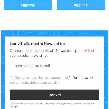
Aggiungi
Aggiungi
Iscriviti alla nostra Newsletter!
Crea un account e iscriviti alla Newsletter: per te
5% di
sconto
sul primo ordine.
Dichiaro di aver letto ed accettato
l'informativa
sul
trattamento dei dati personali
Iscriviti
Questo sito è protetto da reCAPTCHA, e dalle
Privacy Policy
e
Termini e condizioni
di
Google