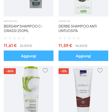
BERSAN SRL
DERBE SRL
BERSAN*SHAMPOO C-
DERBE SHAMPOO ANTI
GRASSI 250ML
UNTUOSITA
Valutazione:
Valutazione:
0%
0%
11,61 €
11,59 €
12,00 €
16,50 €
Aggiungi
Aggiungi
AGGIUNGI
AGG
-36%
-3%
AI
AI
PREFERITI
PREF