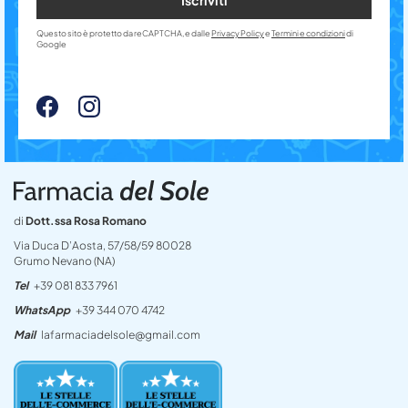
Questo sito è protetto da reCAPTCHA, e dalle
Privacy Policy
e
Termini e condizioni
di
Google
di
Dott.ssa Rosa Romano
Via Duca D’Aosta, 57/58/59 80028
Grumo Nevano (NA)
Tel
+39 081 833 7961
WhatsApp
+39 344 070 4742
Mail
lafarmaciadelsole@gmail.com