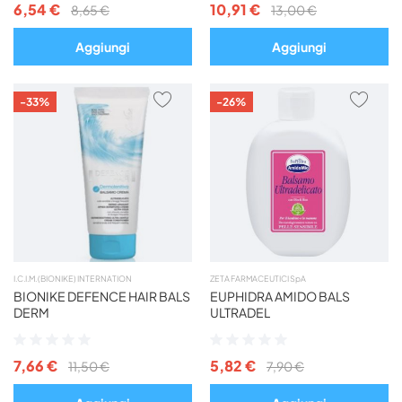
6,54 €
10,91 €
8,65 €
13,00 €
Aggiungi
Aggiungi
AGGIUNGI
AGG
-33%
-26%
AI
AI
PREFERITI
PREF
I.C.I.M. (BIONIKE) INTERNATION
ZETA FARMACEUTICI SpA
BIONIKE DEFENCE HAIR BALS
EUPHIDRA AMIDO BALS
DERM
ULTRADEL
Valutazione:
Valutazione:
0%
0%
7,66 €
5,82 €
11,50 €
7,90 €