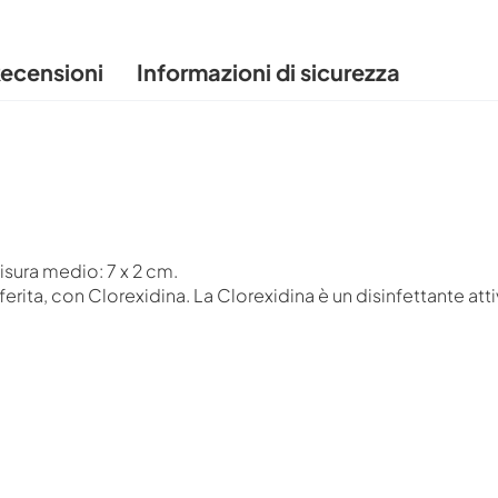
ecensioni
Informazioni di sicurezza
misura medio: 7 x 2 cm.
ferita, con Clorexidina. La Clorexidina è un disinfettante at