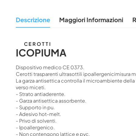
all'inizio
della
Descrizione
Maggiori Informazioni
R
galleria
di
immagini
C E R O T T I
ICOPIUMA
Dispositivo medico CE 0373.
Cerotti trasparenti ultrasottili ipoallergenicimisura 
La garza antisettica controlla il microambiente della 
verso miceti.
- Strato antiaderente.
- Garza antisettica assorbente.
- Supporto in pu.
- Adesivo hot-melt.
- Privo di solventi.
- Ipoallergenico.
- Non contengono lattice e pvc.