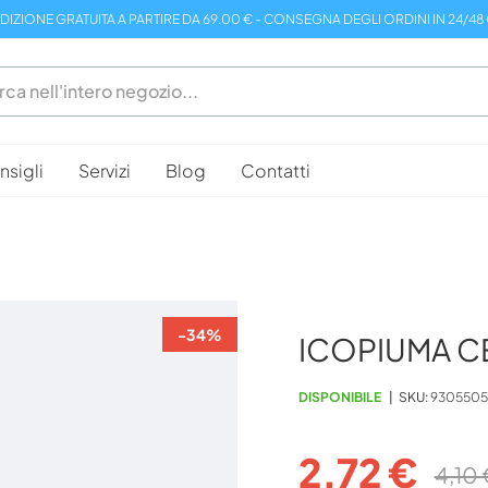
DIZIONE GRATUITA A PARTIRE DA 69.00 € - CONSEGNA DEGLI ORDINI IN 24/48
sigli
Servizi
Blog
Contatti
-34%
ICOPIUMA C
DISPONIBILE
SKU
930550
2,72 €
4,10 