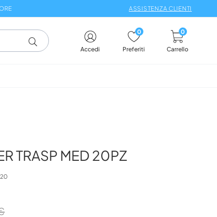
 ORE
ASSISTENZA CLIENTI
0
0
Carrello
Accedi
Preferiti
ER TRASP MED 20PZ
520
€