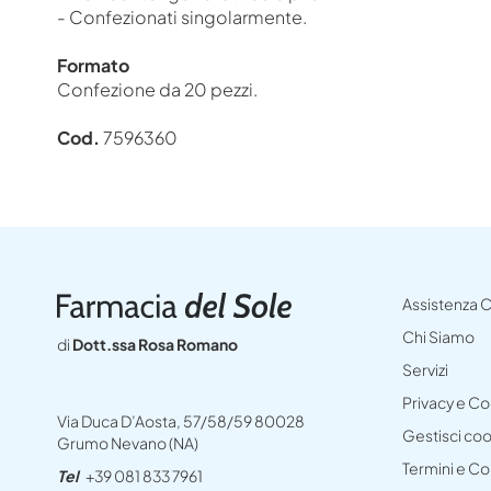
- Confezionati singolarmente.
Formato
Confezione da 20 pezzi.
Cod.
7596360
Assistenza C
Chi Siamo
di
Dott.ssa Rosa Romano
Servizi
Privacy e C
Via Duca D’Aosta, 57/58/59 80028
Gestisci co
Grumo Nevano (NA)
Termini e Co
Tel
+39 081 833 7961