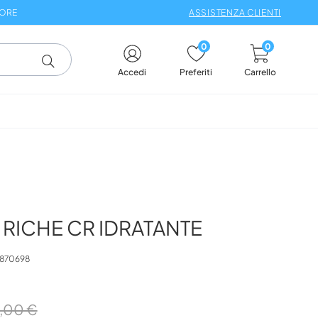
 ORE
ASSISTENZA CLIENTI
0
0
Carrello
Accedi
Preferiti
RICHE CR IDRATANTE
870698
,00 €