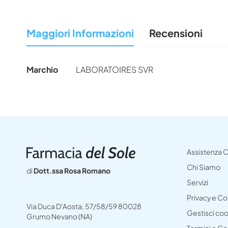
all'inizio
della
Maggiori Informazioni
Recensioni
galleria
di
immagini
Maggiori
Marchio
LABORATOIRES SVR
Informazioni
Assistenza C
Chi Siamo
di
Dott.ssa Rosa Romano
Servizi
Privacy e C
Via Duca D’Aosta, 57/58/59 80028
Gestisci co
Grumo Nevano (NA)