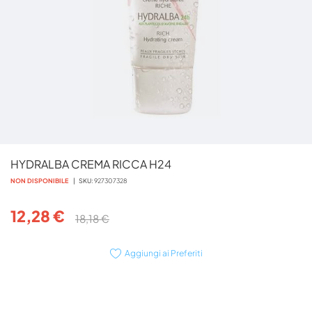
Vai
HYDRALBA CREMA RICCA H24
all'inizio
della
NON DISPONIBILE
SKU
927307328
galleria
di
12,28 €
18,18 €
immagini
Aggiungi ai Preferiti