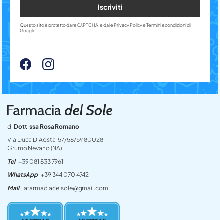
Iscriviti
Questo sito è protetto da reCAPTCHA, e dalle
Privacy Policy
e
Termini e condizioni
di
Google
di
Dott.ssa Rosa Romano
Via Duca D’Aosta, 57/58/59 80028
Grumo Nevano (NA)
Tel
+39 081 833 7961
WhatsApp
+39 344 070 4742
Mail
lafarmaciadelsole@gmail.com