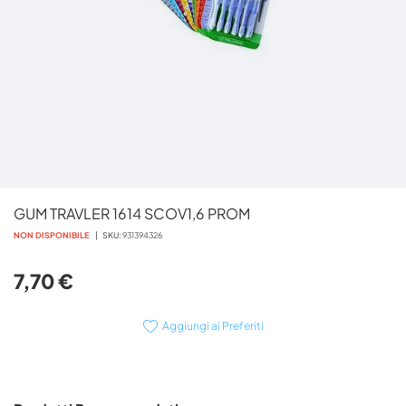
Vai
GUM TRAVLER 1614 SCOV1,6 PROM
all'inizio
della
NON DISPONIBILE
SKU
931394326
galleria
di
7,70 €
immagini
Aggiungi ai Preferiti