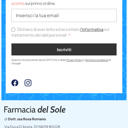
sconto
sul primo ordine.
Dichiaro di aver letto ed accettato
l'informativa
sul
trattamento dei dati personali
Iscriviti
Questo sito è protetto da reCAPTCHA, e dalle
Privacy Policy
e
Termini e condizioni
di
Google
di
Dott.ssa Rosa Romano
Via Duca D’Aosta, 57/58/59 80028