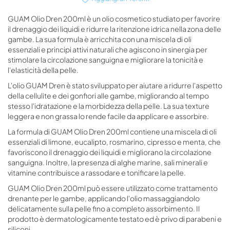
GUAM Olio Dren 200ml è un olio cosmetico studiato per favorire
il drenaggio dei liquidi e ridurre la ritenzione idrica nella zona delle
gambe. La sua formula è arricchita con una miscela di oli
essenziali e principi attivi naturali che agiscono in sinergia per
stimolare la circolazione sanguigna e migliorare la tonicità e
l'elasticità della pelle.
L'olio GUAM Dren è stato sviluppato per aiutare a ridurre l'aspetto
della cellulite e dei gonfiori alle gambe, migliorando al tempo
stesso l'idratazione e la morbidezza della pelle. La sua texture
leggera e non grassa lo rende facile da applicare e assorbire.
La formula di GUAM Olio Dren 200ml contiene una miscela di oli
essenziali di limone, eucalipto, rosmarino, cipresso e menta, che
favoriscono il drenaggio dei liquidi e migliorano la circolazione
sanguigna. Inoltre, la presenza di alghe marine, sali minerali e
vitamine contribuisce a rassodare e tonificare la pelle.
GUAM Olio Dren 200ml può essere utilizzato come trattamento
drenante per le gambe, applicando l'olio massaggiandolo
delicatamente sulla pelle fino a completo assorbimento. Il
prodotto è dermatologicamente testato ed è privo di parabeni e
siliconi.