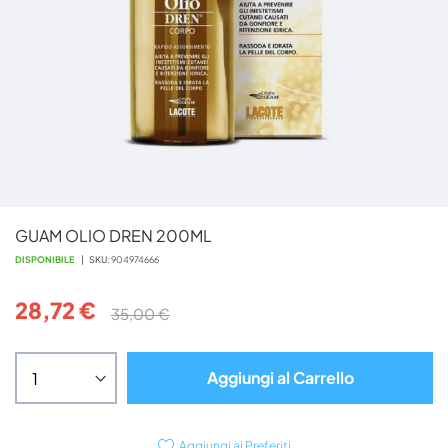
Vai
GUAM OLIO DREN 200ML
all'inizio
della
DISPONIBILE
SKU
904974666
galleria
di
28,72 €
35,00 €
immagini
Aggiungi al Carrello
Aggiungi ai Preferiti