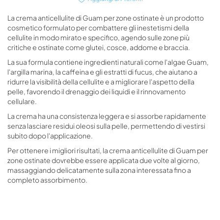
La crema anticellulite di Guam per zone ostinate è un prodotto
cosmetico formulato per combattere gli inestetismi della
cellulite in modo mirato e specifico, agendo sulle zone più
critiche e ostinate come glutei, cosce, addome e braccia.
La sua formula contiene ingredienti naturali come l'algae Guam,
l'argilla marina, la caffeina e gli estratti di fucus, che aiutano a
ridurre la visibilità della cellulite e a migliorare l'aspetto della
pelle, favorendo il drenaggio dei liquidi e il rinnovamento
cellulare.
La crema ha una consistenza leggera e si assorbe rapidamente
senza lasciare residui oleosi sulla pelle, permettendo di vestirsi
subito dopo l'applicazione.
Per ottenere i migliori risultati, la crema anticellulite di Guam per
zone ostinate dovrebbe essere applicata due volte al giorno,
massaggiando delicatamente sulla zona interessata fino a
completo assorbimento.