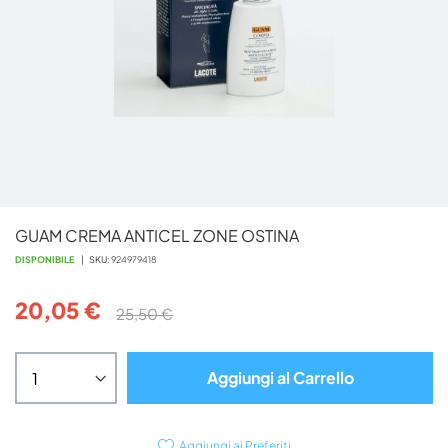
Vai
GUAM CREMA ANTICEL ZONE OSTINA
all'inizio
della
DISPONIBILE
SKU
924979418
galleria
di
20,05 €
25,50 €
immagini
Aggiungi al Carrello
Aggiungi ai Preferiti