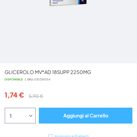
Vai
GLICEROLO MV*AD 18SUPP 2250MG
all'inizio
della
DISPONIBILE
SKU
030334054
galleria
di
1,74 €
5,90 €
immagini
Aggiungi al Carrello
Aggiungi ai Preferiti