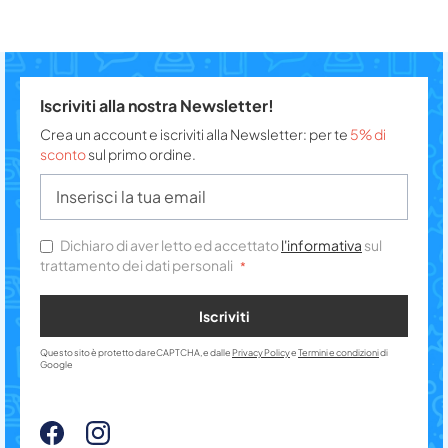
Iscriviti alla nostra Newsletter!
Crea un account e iscriviti alla Newsletter: per te
5% di
sconto
sul primo ordine.
Dichiaro di aver letto ed accettato
l'informativa
sul
trattamento dei dati personali
Iscriviti
Questo sito è protetto da reCAPTCHA, e dalle
Privacy Policy
e
Termini e condizioni
di
Google