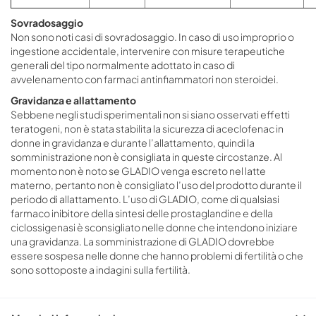
Sovradosaggio
Non sono noti casi di sovradosaggio. In caso di uso improprio o
ingestione accidentale, intervenire con misure terapeutiche
generali del tipo normalmente adottato in caso di
avvelenamento con farmaci antinfiammatori non steroidei.
Gravidanza e allattamento
Sebbene negli studi sperimentali non si siano osservati effetti
teratogeni, non è stata stabilita la sicurezza di aceclofenac in
donne in gravidanza e durante l’allattamento, quindi la
somministrazione non è consigliata in queste circostanze. Al
momento non è noto se GLADIO venga escreto nel latte
materno, pertanto non è consigliato l’uso del prodotto durante il
periodo di allattamento. L’uso di GLADIO, come di qualsiasi
farmaco inibitore della sintesi delle prostaglandine e della
ciclossigenasi è sconsigliato nelle donne che intendono iniziare
una gravidanza. La somministrazione di GLADIO dovrebbe
essere sospesa nelle donne che hanno problemi di fertilità o che
sono sottoposte a indagini sulla fertilità.