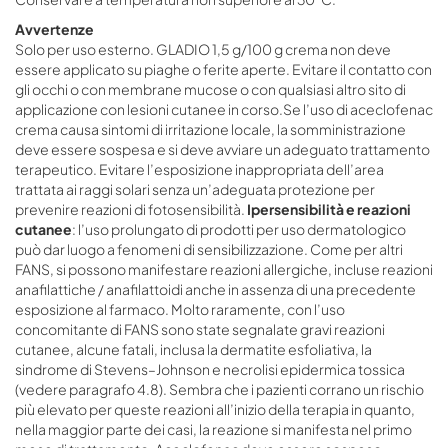
Avvertenze
Solo per uso esterno. GLADIO 1,5 g/100 g crema non deve
essere applicato su piaghe o ferite aperte. Evitare il contatto con
gli occhi o con membrane mucose o con qualsiasi altro sito di
applicazione con lesioni cutanee in corso.Se l’uso di aceclofenac
crema causa sintomi di irritazione locale, la somministrazione
deve essere sospesa e si deve avviare un adeguato trattamento
terapeutico. Evitare l’esposizione inappropriata dell’area
trattata ai raggi solari senza un’adeguata protezione per
prevenire reazioni di fotosensibilità.
Ipersensibilità e reazioni
cutanee
: l’uso prolungato di prodotti per uso dermatologico
può dar luogo a fenomeni di sensibilizzazione. Come per altri
FANS, si possono manifestare reazioni allergiche, incluse reazioni
anafilattiche / anafilattoidi anche in assenza di una precedente
esposizione al farmaco. Molto raramente, con l’uso
concomitante di FANS sono state segnalate gravi reazioni
cutanee, alcune fatali, inclusa la dermatite esfoliativa, la
sindrome di Stevens–Johnson e necrolisi epidermica tossica
(vedere paragrafo 4.8). Sembra che i pazienti corrano un rischio
più elevato per queste reazioni all’inizio della terapia in quanto,
nella maggior parte dei casi, la reazione si manifesta nel primo