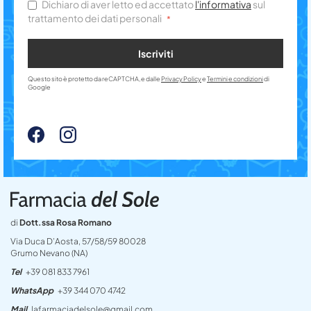
Dichiaro di aver letto ed accettato
l'informativa
sul
trattamento dei dati personali
Iscriviti
Questo sito è protetto da reCAPTCHA, e dalle
Privacy Policy
e
Termini e condizioni
di
Google
di
Dott.ssa Rosa Romano
Via Duca D’Aosta, 57/58/59 80028
Grumo Nevano (NA)
Tel
+39 081 833 7961
WhatsApp
+39 344 070 4742
Mail
lafarmaciadelsole@gmail.com