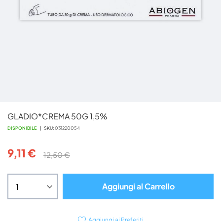
Vai
GLADIO*CREMA 50G 1,5%
all'inizio
della
DISPONIBILE
SKU
031220054
galleria
di
9,11 €
12,50 €
immagini
Aggiungi al Carrello
Aggiungi ai Preferiti