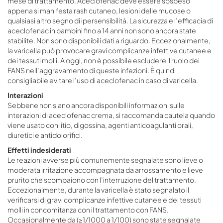
mese di trattamento. Aceclofenac deve essere sospeso
appena si manifesta rash cutaneo, lesioni delle mucose o
qualsiasi altro segno di ipersensibilità. La sicurezza e l’efficacia di
aceclofenac in bambini fino a 14 anni non sono ancora state
stabilite. Non sono disponibili dati a riguardo. Eccezionalmente,
la varicella può provocare gravi complicanze infettive cutanee e
dei tessuti molli. A oggi, non è possibile escludere il ruolo dei
FANS nell’aggravamento di queste infezioni. È quindi
consigliabile evitare l’uso di aceclofenac in caso di varicella.
Interazioni
Sebbene non siano ancora disponibili informazioni sulle
interazioni di aceclofenac crema, si raccomanda cautela quando
viene usato con litio, digossina, agenti anticoagulanti orali,
diuretici e antidolorifici.
Effetti indesiderati
Le reazioni avverse più comunemente segnalate sono lieve o
moderata irritazione accompagnata da arrossamento e lieve
prurito che scompaiono con l’interruzione del trattamento.
Eccezionalmente, durante la varicella è stato segnalato il
verificarsi di gravi complicanze infettive cutanee e dei tessuti
molli in concomitanza con il trattamento con FANS.
Occasionalmente da (≥1/1000 a 1/100) sono state segnalate