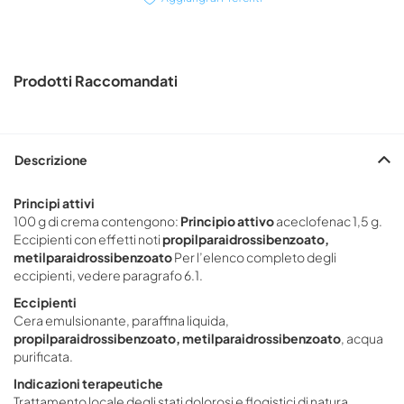
Prodotti Raccomandati
Descrizione
Principi attivi
100 g di crema contengono:
Principio attivo
aceclofenac 1,5 g.
Eccipienti con effetti noti
propilparaidrossibenzoato,
metilparaidrossibenzoato
Per l’elenco completo degli
eccipienti, vedere paragrafo 6.1.
Eccipienti
Cera emulsionante, paraffina liquida,
propilparaidrossibenzoato, metilparaidrossibenzoato
, acqua
purificata.
Indicazioni terapeutiche
Trattamento locale degli stati dolorosi e flogistici di natura