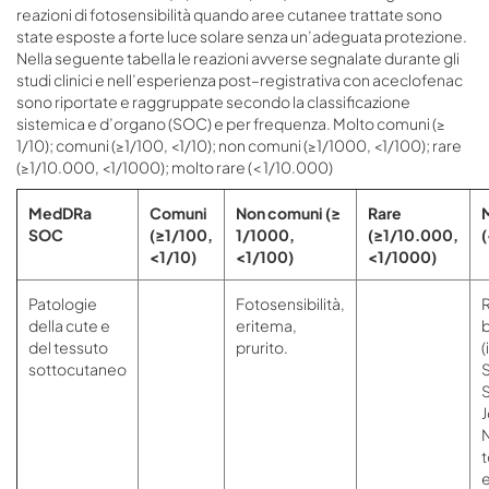
reazioni di fotosensibilità quando aree cutanee trattate sono
state esposte a forte luce solare senza un’adeguata protezione.
Nella seguente tabella le reazioni avverse segnalate durante gli
studi clinici e nell’esperienza post–registrativa con aceclofenac
sono riportate e raggruppate secondo la classificazione
sistemica e d’organo (SOC) e per frequenza. Molto comuni (≥
1/10); comuni (≥1/100, <1/10); non comuni (≥1/1000, <1/100); rare
(≥1/10.000, <1/1000); molto rare (< 1/10.000)
MedDRa
Comuni
Non comuni
(≥
Rare
M
SOC
(≥1/100,
1/1000,
(≥1/10.000,
<1/10)
<1/100)
<1/1000)
Patologie
Fotosensibilità,
R
della cute e
eritema,
b
del tessuto
prurito.
(
sottocutaneo
N
t