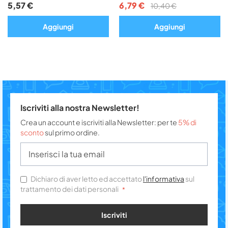
5,57 €
6,79 €
10,40 €
Aggiungi
Aggiungi
Iscriviti alla nostra Newsletter!
Crea un account e iscriviti alla Newsletter: per te
5% di
sconto
sul primo ordine.
Dichiaro di aver letto ed accettato
l'informativa
sul
trattamento dei dati personali
Iscriviti