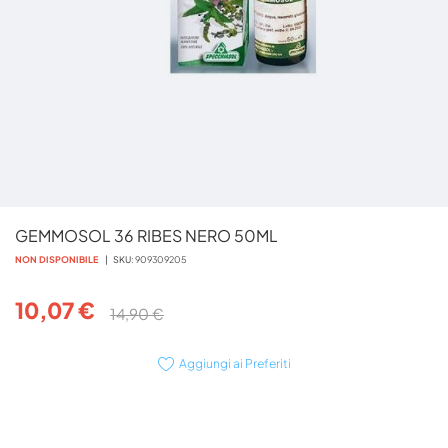
Vai
GEMMOSOL 36 RIBES NERO 50ML
all'inizio
della
NON DISPONIBILE
SKU
909309205
galleria
di
10,07 €
14,90 €
immagini
Aggiungi ai Preferiti