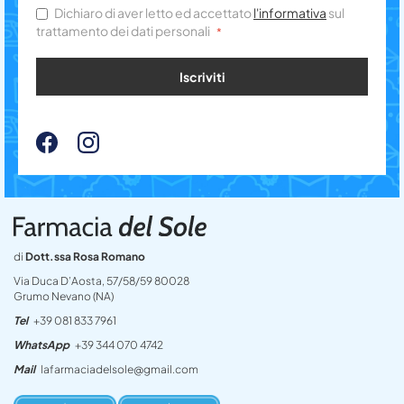
Dichiaro di aver letto ed accettato
l'informativa
sul
trattamento dei dati personali
Iscriviti
di
Dott.ssa Rosa Romano
Via Duca D’Aosta, 57/58/59 80028
Grumo Nevano (NA)
Tel
+39 081 833 7961
WhatsApp
+39 344 070 4742
Mail
lafarmaciadelsole@gmail.com