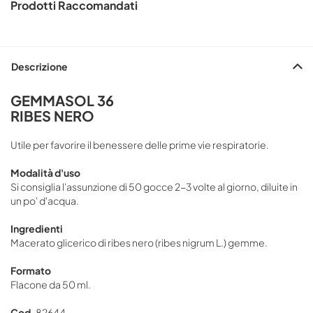
Prodotti Raccomandati
Descrizione
GEMMASOL 36
RIBES NERO
Utile per favorire il benessere delle prime vie respiratorie.
Modalità d'uso
Si consiglia l'assunzione di 50 gocce 2-3 volte al giorno, diluite in
un po' d'acqua.
Ingredienti
Macerato glicerico di ribes nero (ribes nigrum L.) gemme.
Formato
Flacone da 50 ml.
Cod.
82644