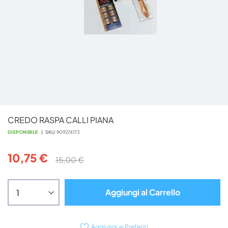
Vai
CREDO RASPA CALLI PIANA
all'inizio
della
DISPONIBILE
SKU
909274173
galleria
di
10,75 €
15,00 €
immagini
Aggiungi al Carrello
Aggiungi ai Preferiti