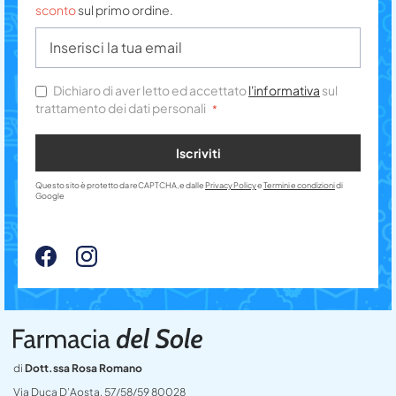
sconto
sul primo ordine.
Dichiaro di aver letto ed accettato
l'informativa
sul
trattamento dei dati personali
Iscriviti
Questo sito è protetto da reCAPTCHA, e dalle
Privacy Policy
e
Termini e condizioni
di
Google
di
Dott.ssa Rosa Romano
Via Duca D’Aosta, 57/58/59 80028