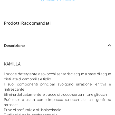
Prodotti Raccomandati
Descrizione
KAMILLA
Lozione detergente viso-occhi senza risciacquo a base di acque
distillate di camomilla e tiglio.
I suoi componenti principali svolgono un'azione lenitiva e
rinfrescante.
Elimina delicatamente le tracce di trucco senza irritare gli occhi.
Può essere usata come impacco su occhi stanchi, gonfi ed
arrossati.
Privo di profumi e a pH isolacrimale.
Tutti i tipi di pelle, anche sensibile.