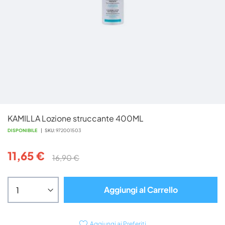
Vai
KAMILLA Lozione struccante 400ML
all'inizio
della
DISPONIBILE
SKU
972001503
galleria
di
11,65 €
16,90 €
immagini
Aggiungi al Carrello
Aggiungi ai Preferiti